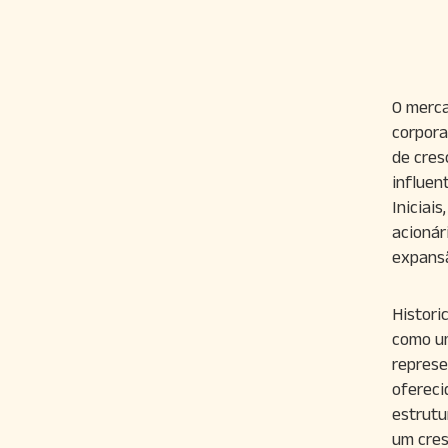
O merca
corpora
de cres
influen
Iniciai
acionár
expansã
Histori
como um
represe
ofereci
estrutu
um cres