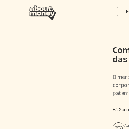
E
Com
das
O merc
corpor
patama
Há 2 ano
Au