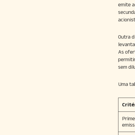
emite a
secundá
acionis
Outra d
levanta
As ofer
permitir
sem dil
Uma tab
Crité
Prime
emiss