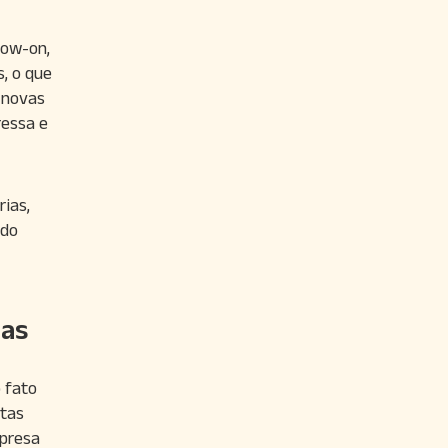
low-on,
, o que
 novas
ressa e
ias,
ado
ias
 fato
rtas
mpresa