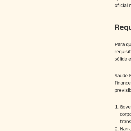
oficial 
Requ
Para qu
requisi
sólida 
Saúde F
finance
previsi
Gove
corpo
tran
Narra