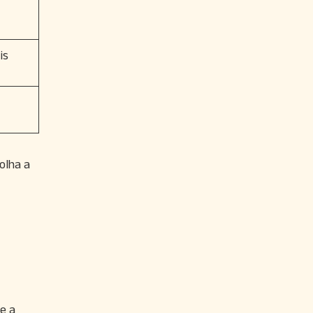
is
olha a
e a