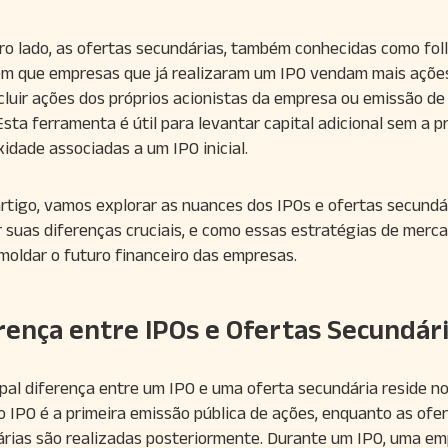
ro lado, as ofertas secundárias, também conhecidas como fol
m que empresas que já realizaram um IPO vendam mais ações
cluir ações dos próprios acionistas da empresa ou emissão de
Esta ferramenta é útil para levantar capital adicional sem a p
idade associadas a um IPO inicial.
rtigo, vamos explorar as nuances dos IPOs e ofertas secundár
r suas diferenças cruciais, e como essas estratégias de merc
oldar o futuro financeiro das empresas.
rença entre IPOs e Ofertas Secundár
ipal diferença entre um IPO e uma oferta secundária reside no
o IPO é a primeira emissão pública de ações, enquanto as ofe
rias são realizadas posteriormente. Durante um IPO, uma e