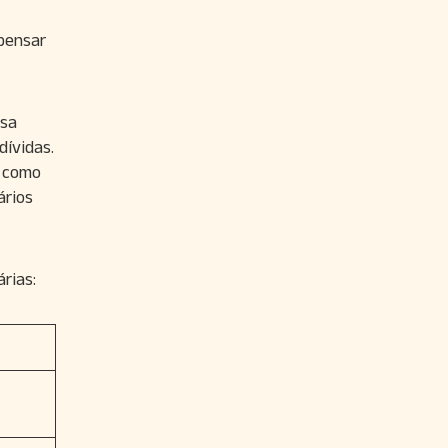
mpensar
isa
dívidas.
s como
ários
rias: