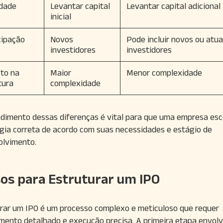
idade
Levantar capital
Levantar capital adicional
inicial
cipação
Novos
Pode incluir novos ou atua
investidores
investidores
to na
Maior
Menor complexidade
tura
complexidade
dimento dessas diferenças é vital para que uma empresa esc
gia correta de acordo com suas necessidades e estágio de
olvimento.
os para Estruturar um IPO
rar um IPO é um processo complexo e meticuloso que requer
mento detalhado e execução precisa. A primeira etapa envolv