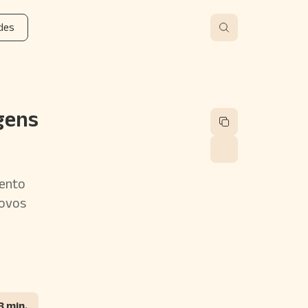
des
gens
mento
novos
8 min.