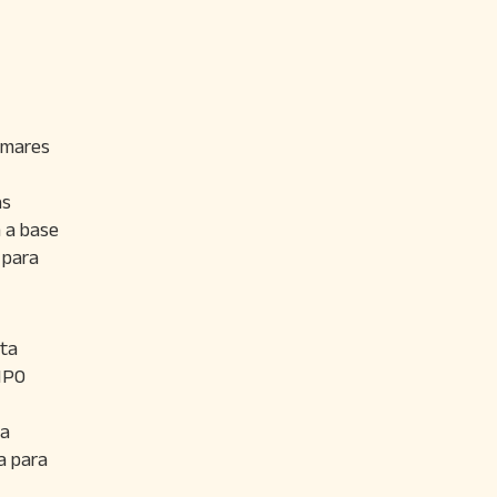
amares
as
m a base
 para
sta
IPO
 a
a para