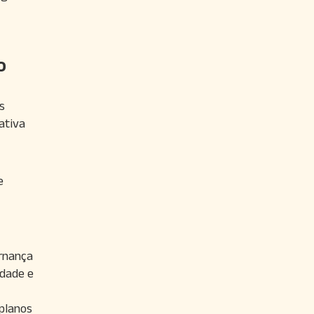
o
s
ativa
e
rnança
idade e
 planos