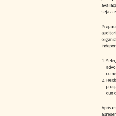
avaliaç
seja a 
Prepara
auditor
organiz
indepen
Seleç
advo
comer
Regi
prosp
que d
Após es
apresen