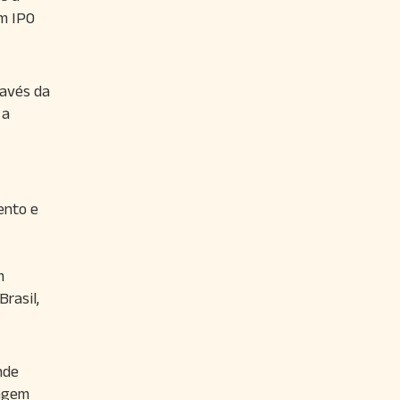
um IPO
ravés da
 a
ento e
m
rasil,
nde
tagem