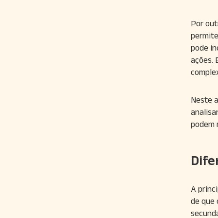
Por out
permite
pode in
ações. 
complex
Neste a
analisa
podem m
Dife
A princ
de que 
secundá