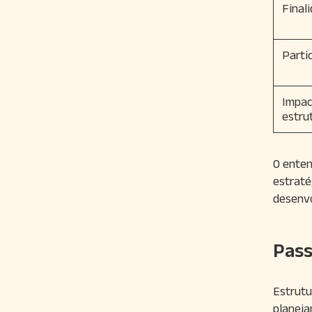
Final
Parti
Impac
estru
O enten
estraté
desenv
Pass
Estrutu
planeja