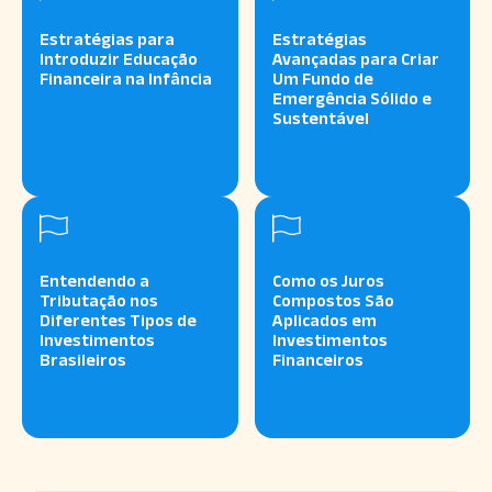
Estratégias para
Estratégias
Introduzir Educação
Avançadas para Criar
Financeira na Infância
Um Fundo de
Emergência Sólido e
Sustentável
Entendendo a
Como os Juros
Tributação nos
Compostos São
Diferentes Tipos de
Aplicados em
Investimentos
Investimentos
Brasileiros
Financeiros