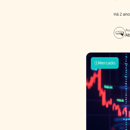
Há 2 ano
Au
A
Mercado