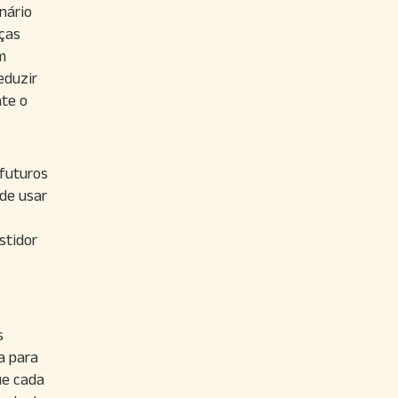
nário
nças
m
eduzir
nte o
futuros
ode usar
stidor
s
a para
ue cada