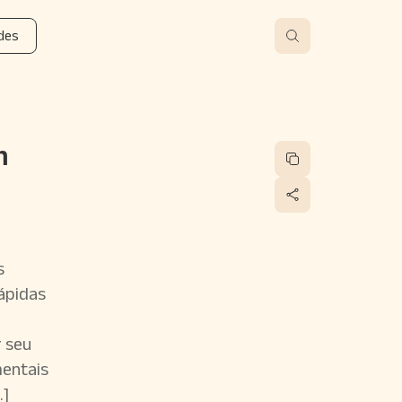
des
m
s
ápidas
 seu
mentais
…]