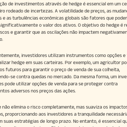
ção de investimentos através de hedge é essencial em um ce
iro rodeado de incertezas. A volatilidade de preços, as muda
as e as turbulências econômicas globais são fatores que pode
significativamente o valor dos ativos. O objetivo do hedge é r
iscos e garantir que as oscilações não impactem negativame
o.
temente, investidores utilizam instrumentos como opções e 
alizar hedge em suas carteiras. Por exemplo, um agricultor p
os futuros para garantir o preço de venda de sua colheita,
ndo-se contra quedas no mercado. Da mesma forma, um inve
s pode utilizar opções de venda para se proteger contra
tos adversos nos preços das ações.
 não elimina o risco completamente, mas suaviza os impacto
s, proporcionando aos investidores a tranquilidade necessári
m suas estratégias de longo prazo. No entanto, é essencial q