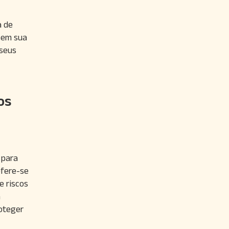
a de
 em sua
 seus
os
 para
efere-se
e riscos
a
roteger