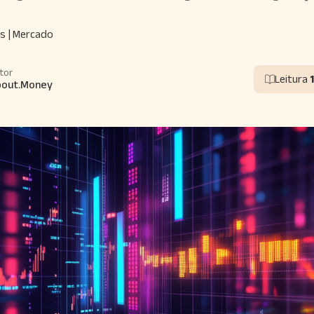
s | Mercado
tor
Leitura
bout.Money