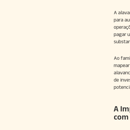
A alava
para au
operaçõ
pagar u
substan
Ao fami
mapear 
alavan
de inve
potenci
A Im
com