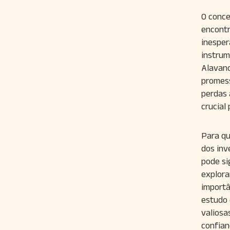
O conce
encontr
inesper
instrum
Alavanc
promess
perdas 
crucial
Para qu
dos inv
pode si
explora
importâ
estudo 
valiosa
confian