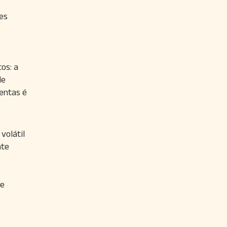
es
os: a
de
entas é
volátil
nte
de