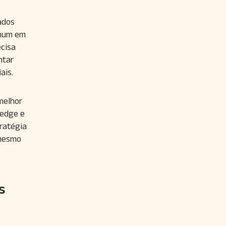
ados
omum em
cisa
ntar
ais.
melhor
Hedge e
ratégia
 mesmo
s