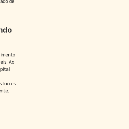
uado de
ando
cimento
eis. Ao
pital
s lucros
nte.
.