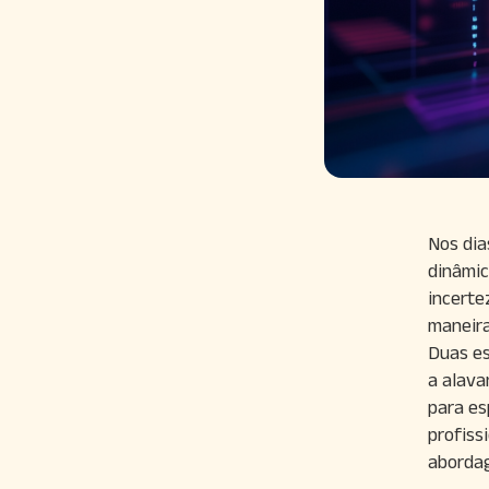
Nos dia
dinâmic
incerte
maneira
Duas es
a alava
para es
profiss
aborda