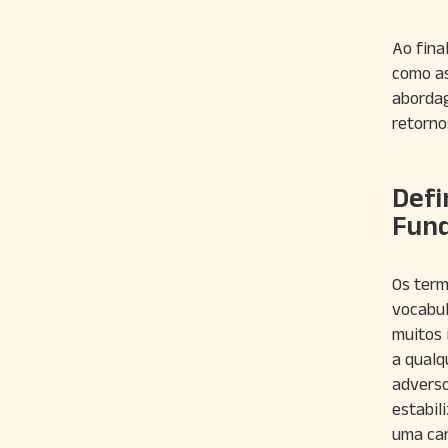
Ao fina
como as
abordag
retorno
Defi
Fun
Os term
vocabul
muitos 
a qualq
adverso
estabil
uma car