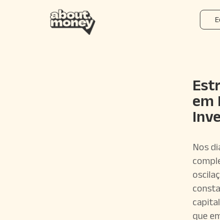
E
Est
em 
Inv
Nos di
comple
oscila
consta
capita
que em