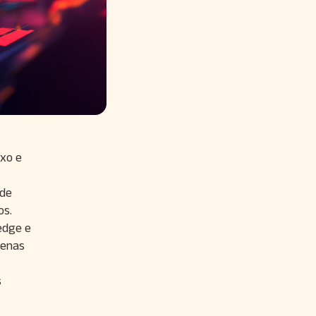
exo e
 de
os.
edge e
penas
s