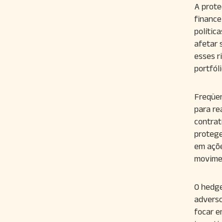
A prote
finance
polític
afetar 
esses r
portfóli
Freqüen
para re
contrat
protege
em açõe
movimen
O hedge
adverso
focar e