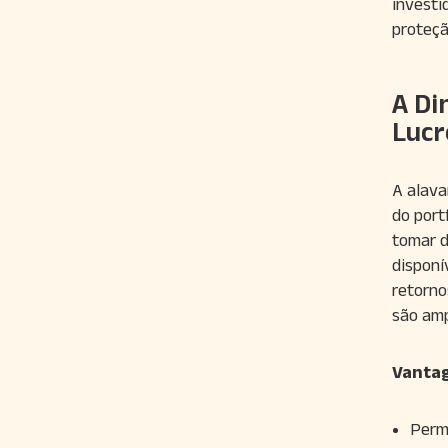
investi
proteçã
A Di
Lucr
A alava
do port
tomar d
disponí
retorno
são amp
Vantag
Permi