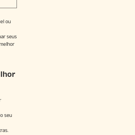
el ou
har seus
 melhor
lhor
r
do seu
ras.