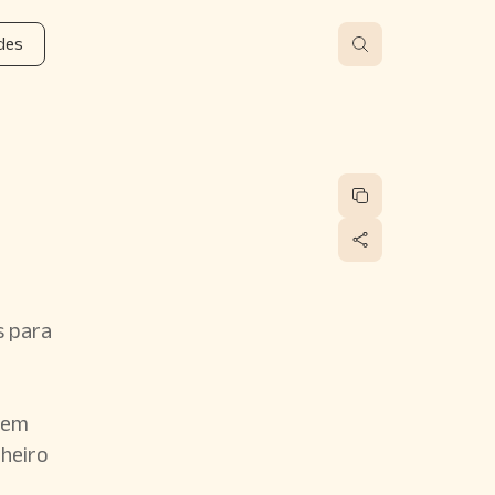
des
s para
 em
nheiro