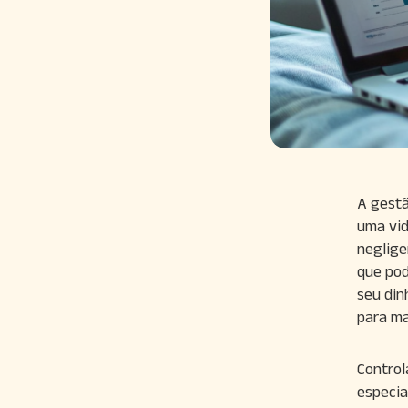
A gestã
uma vid
neglige
que pod
seu din
para ma
Control
especia