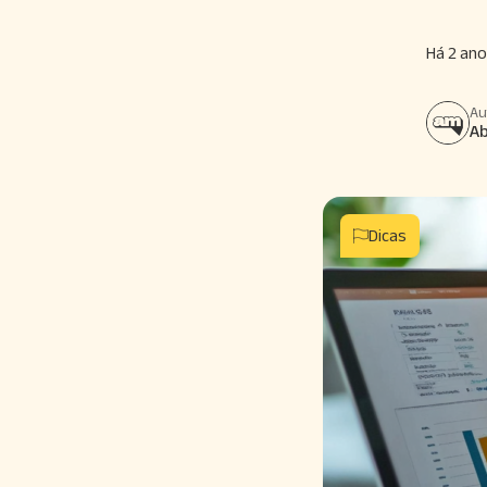
Há 2 ano
Au
A
Dicas