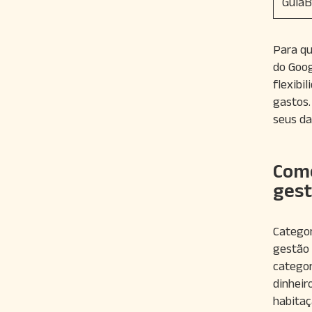
GuiaB
Para qu
do Goog
flexibi
gastos.
seus da
Como
ges
Categor
gestão 
categor
dinheir
habitaç