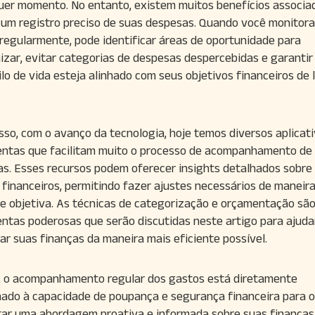
uer momento. No entanto, existem muitos benefícios associa
um registro preciso de suas despesas. Quando você monitora
regularmente, pode identificar áreas de oportunidade para
zar, evitar categorias de despesas despercebidas e garantir
ilo de vida esteja alinhado com seus objetivos financeiros de
sso, com o avanço da tecnologia, hoje temos diversos aplicati
ntas que facilitam muito o processo de acompanhamento de
s. Esses recursos podem oferecer insights detalhados sobre
 financeiros, permitindo fazer ajustes necessários de maneir
 e objetiva. As técnicas de categorização e orçamentação sã
ntas poderosas que serão discutidas neste artigo para ajuda
ar suas finanças da maneira mais eficiente possível.
, o acompanhamento regular dos gastos está diretamente
nado à capacidade de poupança e segurança financeira para o
ar uma abordagem proativa e informada sobre suas finanças