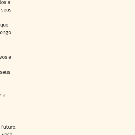
dos a
 seus
 que
 longo
vos e
 seus
a
o
r a
 futuro.
, você