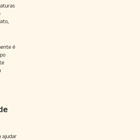
naturas
é
ato,
mente é
mpo
te
m
de
m ajudar