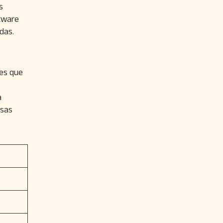
s
tware
das.
les que
a
ssas