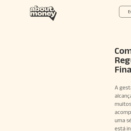
E
Com
Reg
Fin
A gest
alcanç
muitos
acompa
uma sé
está i