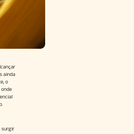
lcançar
s ainda
e, o
a onde
encial
o.
 surgir