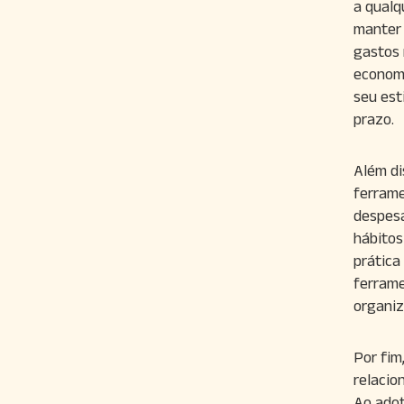
a qualq
manter 
gastos 
economi
seu est
prazo.
Além di
ferrame
despesa
hábitos
prática
ferrame
organiz
Por fim
relacio
Ao adot