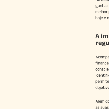
ganha m
melhor 
hoje e 
A im
reg
Acompan
finance
consciê
identif
permite
objetiv
Além do
as suas