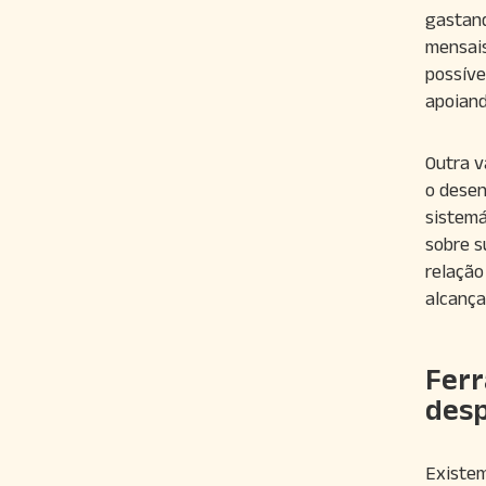
gastand
mensais
possíve
apoiand
Outra v
o desen
sistemá
sobre s
relação
alcança
Ferr
des
Existem