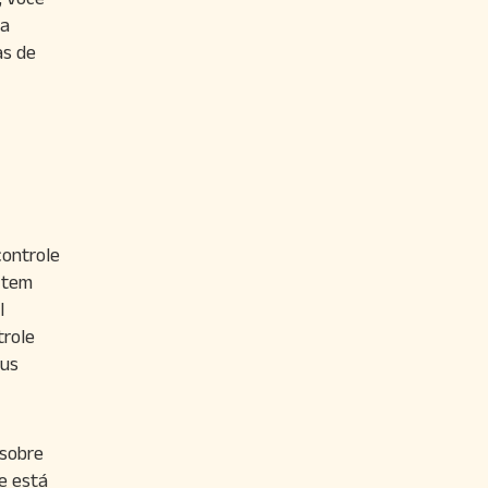
ra
as de
ontrole
 tem
l
trole
eus
 sobre
e está