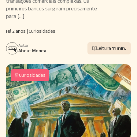
transações comerciais complexas. Os
primeiros bancos surgiram precisamente
para […]
Há 2 anos | Curiosidades
Autor
Leitura
11 min.
About.Money
Curiosidades