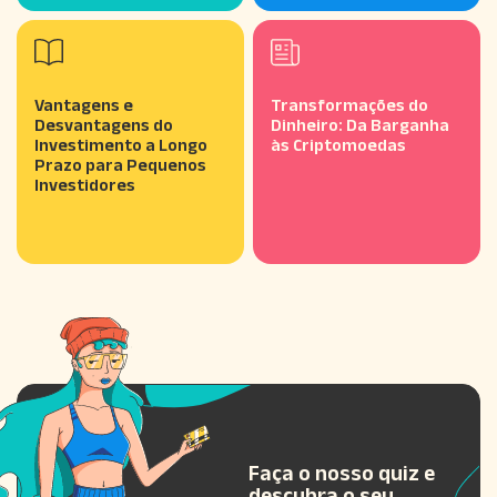
Vantagens e
Transformações do
Desvantagens do
Dinheiro: Da Barganha
Investimento a Longo
às Criptomoedas
Prazo para Pequenos
Investidores
Quiz
Faça o nosso quiz e
descubra o seu