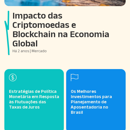
Impacto das
Criptomoedas e
Blockchain na Economia
Global
Há 2 anos | Mercado
Estratégias de Política
Os Melhores
Monetária em Resposta
Investimentos para
às Flutuações das
Planejamento de
Taxas de Juros
Aposentadoria no
Brasil