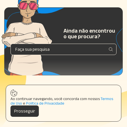
Ainda não encontrou
o que procura?
Ao continuar navegando, você concorda com nossos
Termos
de Uso
e
Politica de Privacidade
Prosseguir
anuncie conosco
|
quem somos
|
política de privacidade
© Copyright
2026
About Money